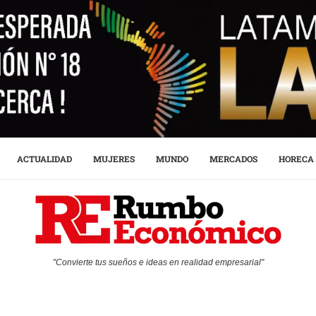
ACTUALIDAD
MUJERES
MUNDO
MERCADOS
HORECA
"Convierte tus sueños e ideas en realidad empresarial"