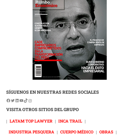
SÍGUENOS EN NUESTRAS REDES SOCIALES
VISITA OTROS SITIOS DEL GRUPO
|
LATAM TOP LAWYER
|
INCA TRAIL
|
INDUSTRIA PESQUERA
|
CUERPO MÉDICO
|
OBRAS
|