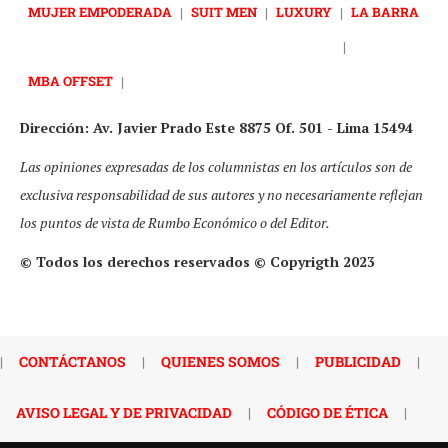
MUJER EMPODERADA
|
SUIT MEN
|
LUXURY
|
LA BARRA
|
MBA OFFSET
|
Dirección: Av. Javier Prado Este 8875 Of. 501 - Lima 15494
Las opiniones expresadas de los columnistas en los artículos son de
exclusiva responsabilidad de sus autores y no necesariamente reflejan
los puntos de vista de Rumbo Económico o del Editor.
© Todos los derechos reservados © Copyrigth 2023
|
CONTÁCTANOS
|
QUIENES SOMOS
|
PUBLICIDAD
|
AVISO LEGAL Y DE PRIVACIDAD
|
CÓDIGO DE ÉTICA
|