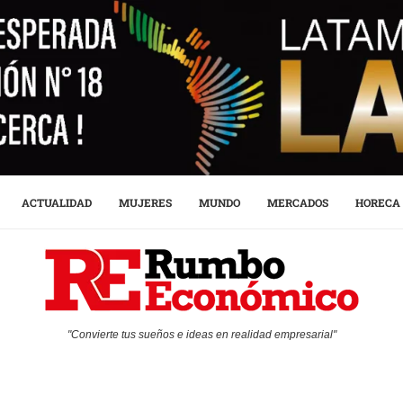
ACTUALIDAD
MUJERES
MUNDO
MERCADOS
HORECA
"Convierte tus sueños e ideas en realidad empresarial"