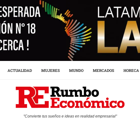
ACTUALIDAD
MUJERES
MUNDO
MERCADOS
HORECA
"Convierte tus sueños e ideas en realidad empresarial"