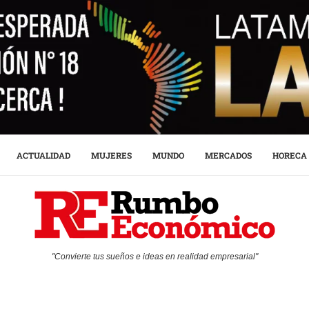
ACTUALIDAD
MUJERES
MUNDO
MERCADOS
HORECA
"Convierte tus sueños e ideas en realidad empresarial"