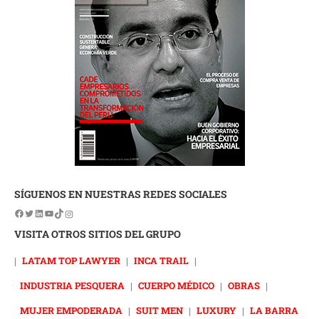
SÍGUENOS EN NUESTRAS REDES SOCIALES
VISITA OTROS SITIOS DEL GRUPO
|
LATAM TOP LAWYER
|
INCA TRAIL
|
INDUSTRIA PESQUERA
|
CUERPO MÉDICO
|
OBRAS
|
MUJER EMPODERADA
|
SUIT MEN
|
LUXURY
|
LA BARRA