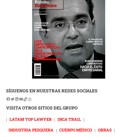
SÍGUENOS EN NUESTRAS REDES SOCIALES
VISITA OTROS SITIOS DEL GRUPO
|
LATAM TOP LAWYER
|
INCA TRAIL
|
INDUSTRIA PESQUERA
|
CUERPO MÉDICO
|
OBRAS
|