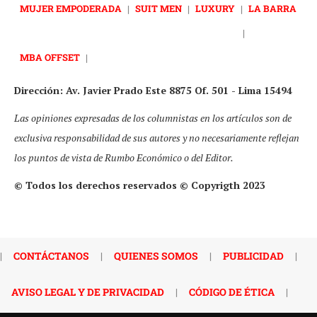
MUJER EMPODERADA
|
SUIT MEN
|
LUXURY
|
LA BARRA
|
MBA OFFSET
|
Dirección: Av. Javier Prado Este 8875 Of. 501 - Lima 15494
Las opiniones expresadas de los columnistas en los artículos son de
exclusiva responsabilidad de sus autores y no necesariamente reflejan
los puntos de vista de Rumbo Económico o del Editor.
© Todos los derechos reservados © Copyrigth 2023
|
CONTÁCTANOS
|
QUIENES SOMOS
|
PUBLICIDAD
|
AVISO LEGAL Y DE PRIVACIDAD
|
CÓDIGO DE ÉTICA
|