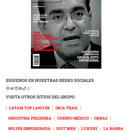
SÍGUENOS EN NUESTRAS REDES SOCIALES
VISITA OTROS SITIOS DEL GRUPO
|
LATAM TOP LAWYER
|
INCA TRAIL
|
INDUSTRIA PESQUERA
|
CUERPO MÉDICO
|
OBRAS
|
MUJER EMPODERADA
|
SUIT MEN
|
LUXURY
|
LA BARRA