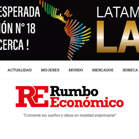
ACTUALIDAD
MUJERES
MUNDO
MERCADOS
HORECA
"Convierte tus sueños e ideas en realidad empresarial"