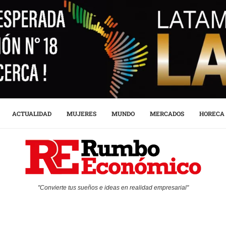
ACTUALIDAD
MUJERES
MUNDO
MERCADOS
HORECA
"Convierte tus sueños e ideas en realidad empresarial"