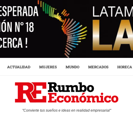
ACTUALIDAD
MUJERES
MUNDO
MERCADOS
HORECA
"Convierte tus sueños e ideas en realidad empresarial"