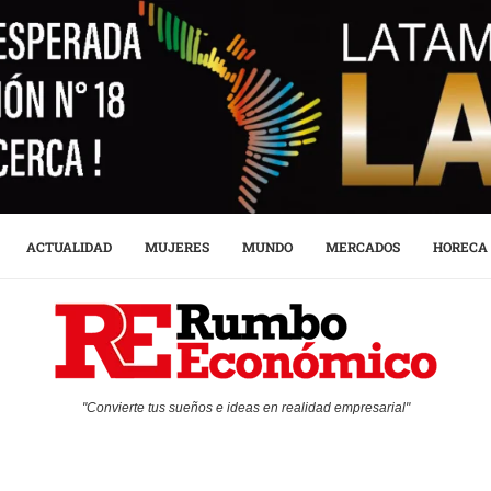
ACTUALIDAD
MUJERES
MUNDO
MERCADOS
HORECA
"Convierte tus sueños e ideas en realidad empresarial"