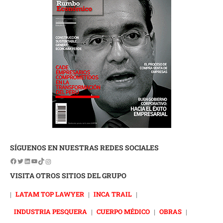
SÍGUENOS EN NUESTRAS REDES SOCIALES
VISITA OTROS SITIOS DEL GRUPO
|
LATAM TOP LAWYER
|
INCA TRAIL
|
INDUSTRIA PESQUERA
|
CUERPO MÉDICO
|
OBRAS
|