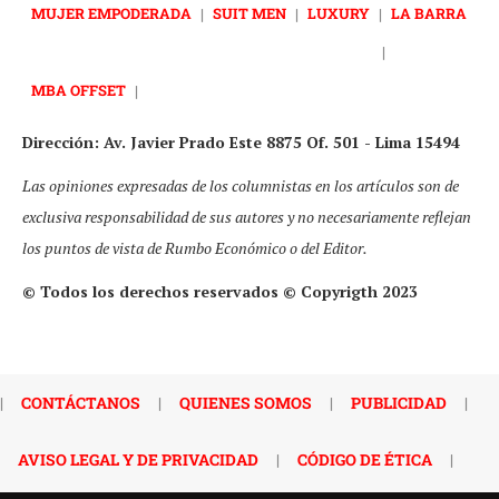
MUJER EMPODERADA
|
SUIT MEN
|
LUXURY
|
LA BARRA
|
MBA OFFSET
|
Dirección: Av. Javier Prado Este 8875 Of. 501 - Lima 15494
Las opiniones expresadas de los columnistas en los artículos son de
exclusiva responsabilidad de sus autores y no necesariamente reflejan
los puntos de vista de Rumbo Económico o del Editor.
© Todos los derechos reservados © Copyrigth 2023
|
CONTÁCTANOS
|
QUIENES SOMOS
|
PUBLICIDAD
|
AVISO LEGAL Y DE PRIVACIDAD
|
CÓDIGO DE ÉTICA
|