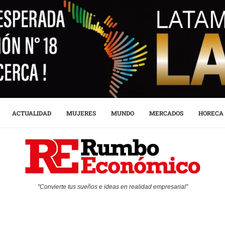
ACTUALIDAD
MUJERES
MUNDO
MERCADOS
HORECA
"Convierte tus sueños e ideas en realidad empresarial"