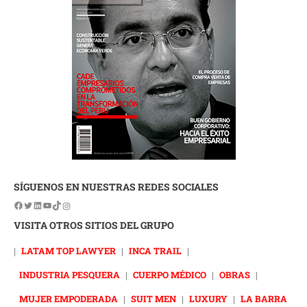
SÍGUENOS EN NUESTRAS REDES SOCIALES
VISITA OTROS SITIOS DEL GRUPO
|
LATAM TOP LAWYER
|
INCA TRAIL
|
INDUSTRIA PESQUERA
|
CUERPO MÉDICO
|
OBRAS
|
MUJER EMPODERADA
|
SUIT MEN
|
LUXURY
|
LA BARRA