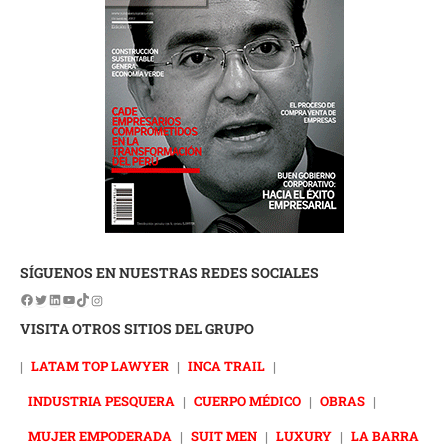
SÍGUENOS EN NUESTRAS REDES SOCIALES
VISITA OTROS SITIOS DEL GRUPO
|
LATAM TOP LAWYER
|
INCA TRAIL
|
INDUSTRIA PESQUERA
|
CUERPO MÉDICO
|
OBRAS
|
MUJER EMPODERADA
|
SUIT MEN
|
LUXURY
|
LA BARRA