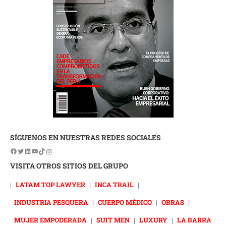
SÍGUENOS EN NUESTRAS REDES SOCIALES
VISITA OTROS SITIOS DEL GRUPO
|
LATAM TOP LAWYER
|
INCA TRAIL
|
INDUSTRIA PESQUERA
|
CUERPO MÉDICO
|
OBRAS
|
MUJER EMPODERADA
|
SUIT MEN
|
LUXURY
|
LA BARRA