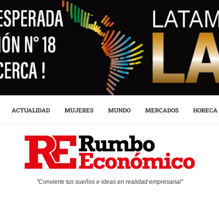
ACTUALIDAD
MUJERES
MUNDO
MERCADOS
HORECA
"Convierte tus sueños e ideas en realidad empresarial"