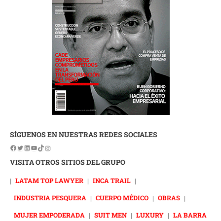
SÍGUENOS EN NUESTRAS REDES SOCIALES
VISITA OTROS SITIOS DEL GRUPO
|
LATAM TOP LAWYER
|
INCA TRAIL
|
INDUSTRIA PESQUERA
|
CUERPO MÉDICO
|
OBRAS
|
MUJER EMPODERADA
|
SUIT MEN
|
LUXURY
|
LA BARRA