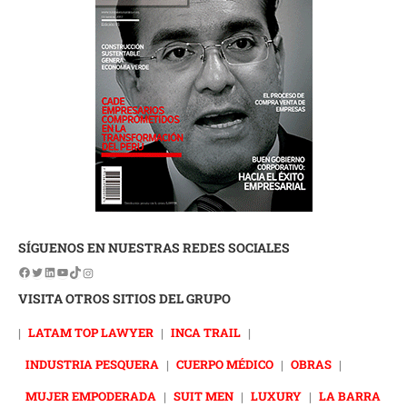
SÍGUENOS EN NUESTRAS REDES SOCIALES
VISITA OTROS SITIOS DEL GRUPO
|
LATAM TOP LAWYER
|
INCA TRAIL
|
INDUSTRIA PESQUERA
|
CUERPO MÉDICO
|
OBRAS
|
MUJER EMPODERADA
|
SUIT MEN
|
LUXURY
|
LA BARRA