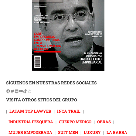
SÍGUENOS EN NUESTRAS REDES SOCIALES
VISITA OTROS SITIOS DEL GRUPO
|
LATAM TOP LAWYER
|
INCA TRAIL
|
INDUSTRIA PESQUERA
|
CUERPO MÉDICO
|
OBRAS
|
MUJER EMPODERADA
|
SUIT MEN
|
LUXURY
|
LA BARRA