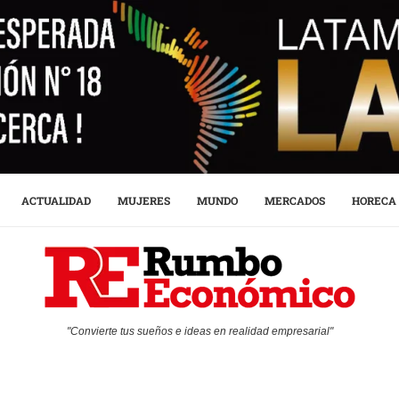
ACTUALIDAD
MUJERES
MUNDO
MERCADOS
HORECA
"Convierte tus sueños e ideas en realidad empresarial"