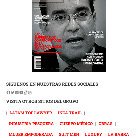
SÍGUENOS EN NUESTRAS REDES SOCIALES
VISITA OTROS SITIOS DEL GRUPO
|
LATAM TOP LAWYER
|
INCA TRAIL
|
INDUSTRIA PESQUERA
|
CUERPO MÉDICO
|
OBRAS
|
MUJER EMPODERADA
|
SUIT MEN
|
LUXURY
|
LA BARRA