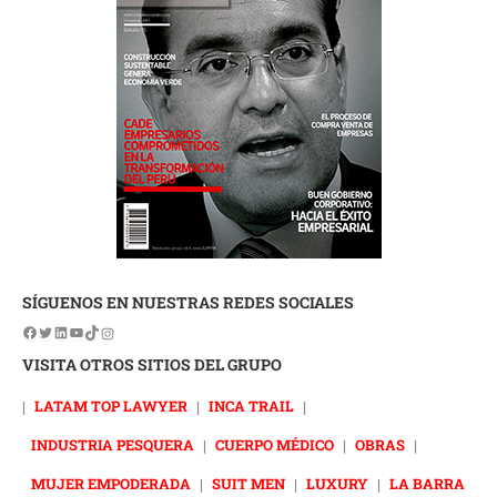
SÍGUENOS EN NUESTRAS REDES SOCIALES
VISITA OTROS SITIOS DEL GRUPO
|
LATAM TOP LAWYER
|
INCA TRAIL
|
INDUSTRIA PESQUERA
|
CUERPO MÉDICO
|
OBRAS
|
MUJER EMPODERADA
|
SUIT MEN
|
LUXURY
|
LA BARRA