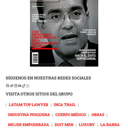
SÍGUENOS EN NUESTRAS REDES SOCIALES
VISITA OTROS SITIOS DEL GRUPO
|
LATAM TOP LAWYER
|
INCA TRAIL
|
INDUSTRIA PESQUERA
|
CUERPO MÉDICO
|
OBRAS
|
MUJER EMPODERADA
|
SUIT MEN
|
LUXURY
|
LA BARRA