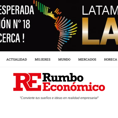
ACTUALIDAD
MUJERES
MUNDO
MERCADOS
HORECA
"Convierte tus sueños e ideas en realidad empresarial"