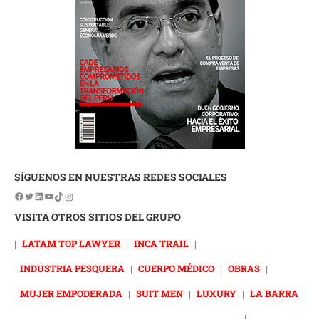
SÍGUENOS EN NUESTRAS REDES SOCIALES
VISITA OTROS SITIOS DEL GRUPO
|
LATAM TOP LAWYER
|
INCA TRAIL
|
INDUSTRIA PESQUERA
|
CUERPO MÉDICO
|
OBRAS
|
MUJER EMPODERADA
|
SUIT MEN
|
LUXURY
|
LA BARRA
|