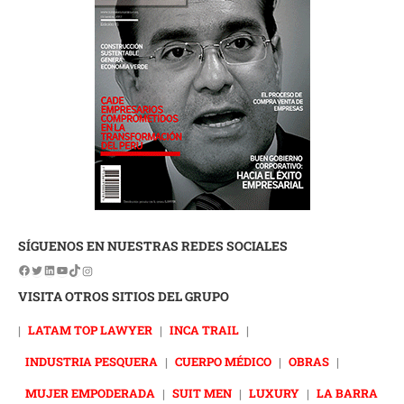
SÍGUENOS EN NUESTRAS REDES SOCIALES
VISITA OTROS SITIOS DEL GRUPO
|
LATAM TOP LAWYER
|
INCA TRAIL
|
INDUSTRIA PESQUERA
|
CUERPO MÉDICO
|
OBRAS
|
MUJER EMPODERADA
|
SUIT MEN
|
LUXURY
|
LA BARRA