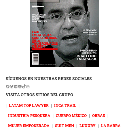
SÍGUENOS EN NUESTRAS REDES SOCIALES
VISITA OTROS SITIOS DEL GRUPO
|
LATAM TOP LAWYER
|
INCA TRAIL
|
INDUSTRIA PESQUERA
|
CUERPO MÉDICO
|
OBRAS
|
MUJER EMPODERADA
|
SUIT MEN
|
LUXURY
|
LA BARRA