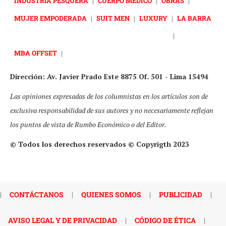
INDUSTRIA PESQUERA
|
CUERPO MÉDICO
|
OBRAS
|
MUJER EMPODERADA
|
SUIT MEN
|
LUXURY
|
LA BARRA
|
MBA OFFSET
|
Dirección: Av. Javier Prado Este 8875 Of. 501 - Lima 15494
Las opiniones expresadas de los columnistas en los artículos son de
exclusiva responsabilidad de sus autores y no necesariamente reflejan
los puntos de vista de Rumbo Económico o del Editor.
© Todos los derechos reservados © Copyrigth 2023
|
CONTÁCTANOS
|
QUIENES SOMOS
|
PUBLICIDAD
|
AVISO LEGAL Y DE PRIVACIDAD
|
CÓDIGO DE ÉTICA
|