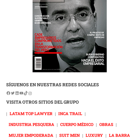
SÍGUENOS EN NUESTRAS REDES SOCIALES
VISITA OTROS SITIOS DEL GRUPO
|
LATAM TOP LAWYER
|
INCA TRAIL
|
INDUSTRIA PESQUERA
|
CUERPO MÉDICO
|
OBRAS
|
MUJER EMPODERADA
|
SUIT MEN
|
LUXURY
|
LA BARRA