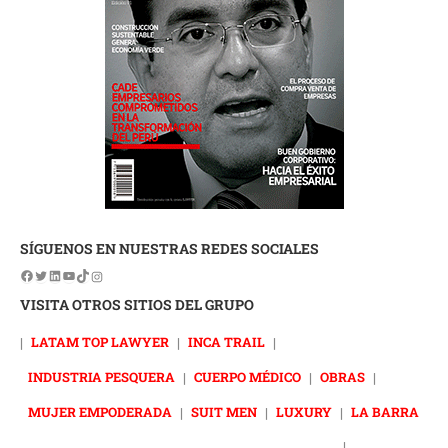
SÍGUENOS EN NUESTRAS REDES SOCIALES
VISITA OTROS SITIOS DEL GRUPO
|
LATAM TOP LAWYER
|
INCA TRAIL
|
INDUSTRIA PESQUERA
|
CUERPO MÉDICO
|
OBRAS
|
MUJER EMPODERADA
|
SUIT MEN
|
LUXURY
|
LA BARRA
|