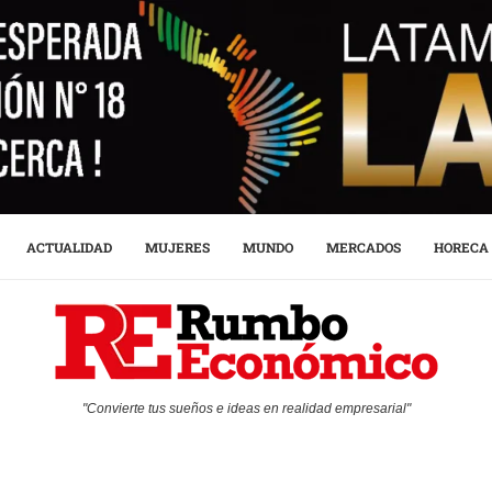
ACTUALIDAD
MUJERES
MUNDO
MERCADOS
HORECA
"Convierte tus sueños e ideas en realidad empresarial"