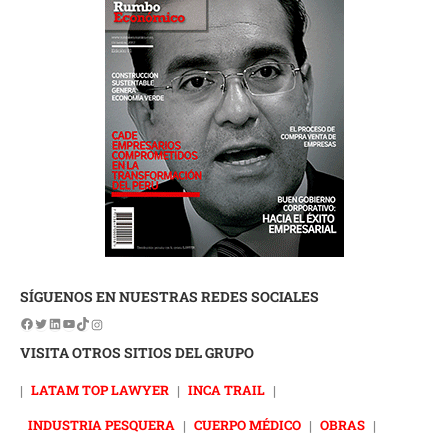
SÍGUENOS EN NUESTRAS REDES SOCIALES
VISITA OTROS SITIOS DEL GRUPO
|
LATAM TOP LAWYER
|
INCA TRAIL
|
INDUSTRIA PESQUERA
|
CUERPO MÉDICO
|
OBRAS
|