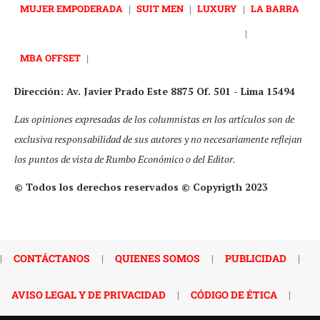
MUJER EMPODERADA
|
SUIT MEN
|
LUXURY
|
LA BARRA
|
MBA OFFSET
|
Dirección: Av. Javier Prado Este 8875 Of. 501 - Lima 15494
Las opiniones expresadas de los columnistas en los artículos son de
exclusiva responsabilidad de sus autores y no necesariamente reflejan
los puntos de vista de Rumbo Económico o del Editor.
© Todos los derechos reservados © Copyrigth 2023
|
CONTÁCTANOS
|
QUIENES SOMOS
|
PUBLICIDAD
|
AVISO LEGAL Y DE PRIVACIDAD
|
CÓDIGO DE ÉTICA
|