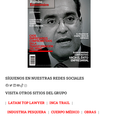
SÍGUENOS EN NUESTRAS REDES SOCIALES
VISITA OTROS SITIOS DEL GRUPO
|
LATAM TOP LAWYER
|
INCA TRAIL
|
INDUSTRIA PESQUERA
|
CUERPO MÉDICO
|
OBRAS
|