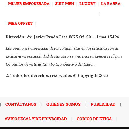
MUJER EMPODERADA
|
SUIT MEN
|
LUXURY
|
LA BARRA
|
MBA OFFSET
|
Dirección: Av. Javier Prado Este 8875 Of. 501 - Lima 15494
Las opiniones expresadas de los columnistas en los artículos son de
exclusiva responsabilidad de sus autores y no necesariamente reflejan
los puntos de vista de Rumbo Económico o del Editor.
© Todos los derechos reservados © Copyrigth 2023
|
CONTÁCTANOS
|
QUIENES SOMOS
|
PUBLICIDAD
|
AVISO LEGAL Y DE PRIVACIDAD
|
CÓDIGO DE ÉTICA
|