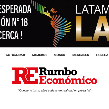
ACTUALIDAD
MUJERES
MUNDO
MERCADOS
HORECA
"Convierte tus sueños e ideas en realidad empresarial"