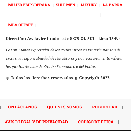
MUJER EMPODERADA
|
SUIT MEN
|
LUXURY
|
LA BARRA
|
MBA OFFSET
|
Dirección: Av. Javier Prado Este 8875 Of. 501 - Lima 15494
Las opiniones expresadas de los columnistas en los artículos son de
exclusiva responsabilidad de sus autores y no necesariamente reflejan
los puntos de vista de Rumbo Económico o del Editor.
© Todos los derechos reservados © Copyrigth 2023
|
CONTÁCTANOS
|
QUIENES SOMOS
|
PUBLICIDAD
|
AVISO LEGAL Y DE PRIVACIDAD
|
CÓDIGO DE ÉTICA
|