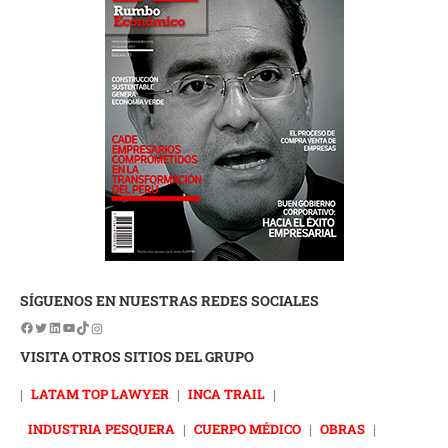
SÍGUENOS EN NUESTRAS REDES SOCIALES
VISITA OTROS SITIOS DEL GRUPO
|
LATAM TOP LAWYER
|
INCA TRAIL
|
INDUSTRIA PESQUERA
|
CUERPO MÉDICO
|
OBRAS
|