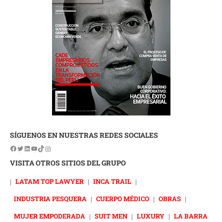
SÍGUENOS EN NUESTRAS REDES SOCIALES
VISITA OTROS SITIOS DEL GRUPO
|
LATAM TOP LAWYER
|
INCA TRAIL
|
INDUSTRIA PESQUERA
|
CUERPO MÉDICO
|
OBRAS
|
MUJER EMPODERADA
|
SUIT MEN
|
LUXURY
|
LA BARRA