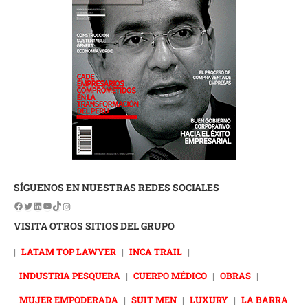
SÍGUENOS EN NUESTRAS REDES SOCIALES
VISITA OTROS SITIOS DEL GRUPO
|
LATAM TOP LAWYER
|
INCA TRAIL
|
INDUSTRIA PESQUERA
|
CUERPO MÉDICO
|
OBRAS
|
MUJER EMPODERADA
|
SUIT MEN
|
LUXURY
|
LA BARRA