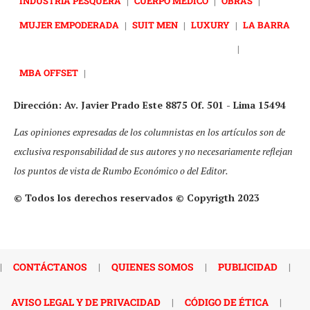
INDUSTRIA PESQUERA
|
CUERPO MÉDICO
|
OBRAS
|
MUJER EMPODERADA
|
SUIT MEN
|
LUXURY
|
LA BARRA
|
MBA OFFSET
|
Dirección: Av. Javier Prado Este 8875 Of. 501 - Lima 15494
Las opiniones expresadas de los columnistas en los artículos son de
exclusiva responsabilidad de sus autores y no necesariamente reflejan
los puntos de vista de Rumbo Económico o del Editor.
© Todos los derechos reservados © Copyrigth 2023
|
CONTÁCTANOS
|
QUIENES SOMOS
|
PUBLICIDAD
|
AVISO LEGAL Y DE PRIVACIDAD
|
CÓDIGO DE ÉTICA
|