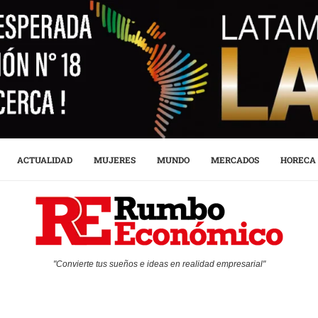
ACTUALIDAD
MUJERES
MUNDO
MERCADOS
HORECA
"Convierte tus sueños e ideas en realidad empresarial"