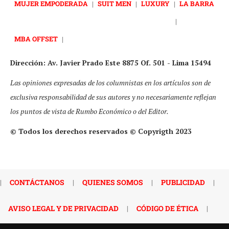
MUJER EMPODERADA
|
SUIT MEN
|
LUXURY
|
LA BARRA
|
MBA OFFSET
|
Dirección: Av. Javier Prado Este 8875 Of. 501 - Lima 15494
Las opiniones expresadas de los columnistas en los artículos son de
exclusiva responsabilidad de sus autores y no necesariamente reflejan
los puntos de vista de Rumbo Económico o del Editor.
© Todos los derechos reservados © Copyrigth 2023
|
CONTÁCTANOS
|
QUIENES SOMOS
|
PUBLICIDAD
|
AVISO LEGAL Y DE PRIVACIDAD
|
CÓDIGO DE ÉTICA
|