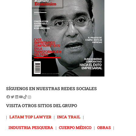
SÍGUENOS EN NUESTRAS REDES SOCIALES
VISITA OTROS SITIOS DEL GRUPO
|
LATAM TOP LAWYER
|
INCA TRAIL
|
INDUSTRIA PESQUERA
|
CUERPO MÉDICO
|
OBRAS
|