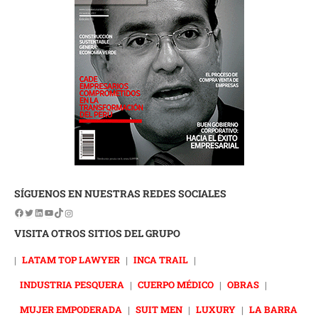
SÍGUENOS EN NUESTRAS REDES SOCIALES
VISITA OTROS SITIOS DEL GRUPO
|
LATAM TOP LAWYER
|
INCA TRAIL
|
INDUSTRIA PESQUERA
|
CUERPO MÉDICO
|
OBRAS
|
MUJER EMPODERADA
|
SUIT MEN
|
LUXURY
|
LA BARRA