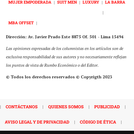
MUJER EMPODERADA
|
SUIT MEN
|
LUXURY
|
LA BARRA
|
MBA OFFSET
|
Dirección: Av. Javier Prado Este 8875 Of. 501 - Lima 15494
Las opiniones expresadas de los columnistas en los artículos son de
exclusiva responsabilidad de sus autores y no necesariamente reflejan
los puntos de vista de Rumbo Económico o del Editor.
© Todos los derechos reservados © Copyrigth 2023
|
CONTÁCTANOS
|
QUIENES SOMOS
|
PUBLICIDAD
|
AVISO LEGAL Y DE PRIVACIDAD
|
CÓDIGO DE ÉTICA
|