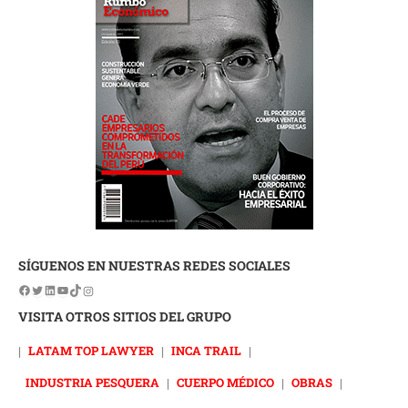
SÍGUENOS EN NUESTRAS REDES SOCIALES
VISITA OTROS SITIOS DEL GRUPO
|
LATAM TOP LAWYER
|
INCA TRAIL
|
INDUSTRIA PESQUERA
|
CUERPO MÉDICO
|
OBRAS
|