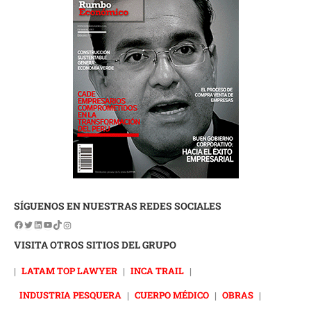
SÍGUENOS EN NUESTRAS REDES SOCIALES
VISITA OTROS SITIOS DEL GRUPO
|
LATAM TOP LAWYER
|
INCA TRAIL
|
INDUSTRIA PESQUERA
|
CUERPO MÉDICO
|
OBRAS
|