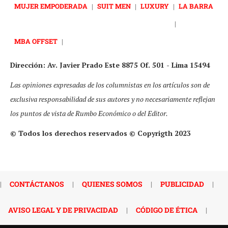
MUJER EMPODERADA
|
SUIT MEN
|
LUXURY
|
LA BARRA
|
MBA OFFSET
|
Dirección: Av. Javier Prado Este 8875 Of. 501 - Lima 15494
Las opiniones expresadas de los columnistas en los artículos son de
exclusiva responsabilidad de sus autores y no necesariamente reflejan
los puntos de vista de Rumbo Económico o del Editor.
© Todos los derechos reservados © Copyrigth 2023
|
CONTÁCTANOS
|
QUIENES SOMOS
|
PUBLICIDAD
|
AVISO LEGAL Y DE PRIVACIDAD
|
CÓDIGO DE ÉTICA
|