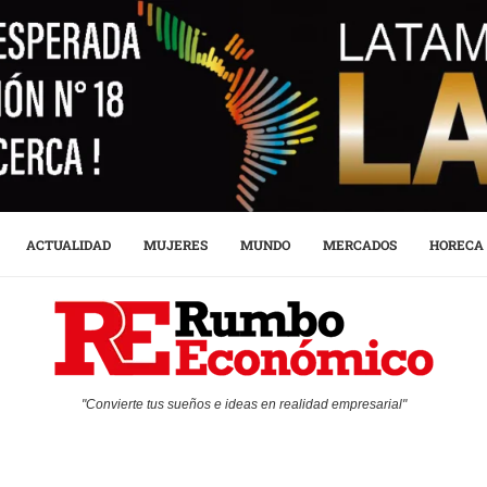
ACTUALIDAD
MUJERES
MUNDO
MERCADOS
HORECA
"Convierte tus sueños e ideas en realidad empresarial"