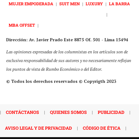
MUJER EMPODERADA
|
SUIT MEN
|
LUXURY
|
LA BARRA
|
MBA OFFSET
|
Dirección: Av. Javier Prado Este 8875 Of. 501 - Lima 15494
Las opiniones expresadas de los columnistas en los artículos son de
exclusiva responsabilidad de sus autores y no necesariamente reflejan
los puntos de vista de Rumbo Económico o del Editor.
© Todos los derechos reservados © Copyrigth 2023
|
CONTÁCTANOS
|
QUIENES SOMOS
|
PUBLICIDAD
|
AVISO LEGAL Y DE PRIVACIDAD
|
CÓDIGO DE ÉTICA
|