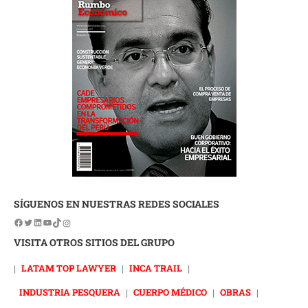
SÍGUENOS EN NUESTRAS REDES SOCIALES
VISITA OTROS SITIOS DEL GRUPO
|
LATAM TOP LAWYER
|
INCA TRAIL
|
INDUSTRIA PESQUERA
|
CUERPO MÉDICO
|
OBRAS
|