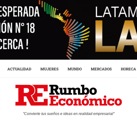
ACTUALIDAD
MUJERES
MUNDO
MERCADOS
HORECA
"Convierte tus sueños e ideas en realidad empresarial"