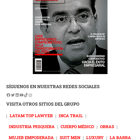
SÍGUENOS EN NUESTRAS REDES SOCIALES
VISITA OTROS SITIOS DEL GRUPO
|
LATAM TOP LAWYER
|
INCA TRAIL
|
INDUSTRIA PESQUERA
|
CUERPO MÉDICO
|
OBRAS
|
MUJER EMPODERADA
|
SUIT MEN
|
LUXURY
|
LA BARRA