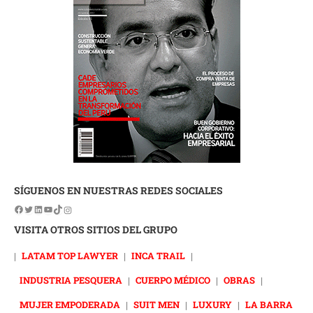
SÍGUENOS EN NUESTRAS REDES SOCIALES
VISITA OTROS SITIOS DEL GRUPO
|
LATAM TOP LAWYER
|
INCA TRAIL
|
INDUSTRIA PESQUERA
|
CUERPO MÉDICO
|
OBRAS
|
MUJER EMPODERADA
|
SUIT MEN
|
LUXURY
|
LA BARRA